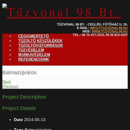
TŰZVONAL 98 BT. - CEGLÉD, FŰTŐHÁZ U. 25.
E-MAIL:
INFO@TUZVONAL98.HU
WEB:
WWW.TUZVONAL98.HU
TEL.: 06 70 317-2310, 06 20 914-4157
CÉGISMERTETŐ
TŰZOLTÓ KÉSZÜLÉKEK
TŰZOLTÓVÍZFORRÁSOK
TŰZVÉDELEM
MUNKAVÉDELEM
REFERENCIÁINK
Balmazújváros
Next
Previous
Project Description
Project Details
Date
2014-05-13
Tags
Balmazújváros